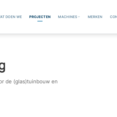
AT DOEN WE
PROJECTEN
MACHINES
MERKEN
CO
g
oor de (glas)tuinbouw en