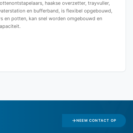
ottenontstapelaars, haakse overzetter, trayvuller,
waterstation en bufferband, is flexibel opgebouwd,
ays en potten, kan snel worden omgebouwd en
paciteit.
NEEM CONTACT OP