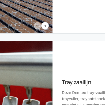
Previous slide
Next slide
Tray zaailijn
Deze Demtec tray-zaaili
trayvuller, trayontstape
complete lijn worden tr