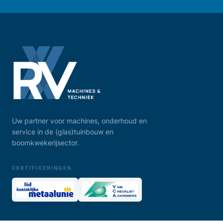
Uw partner voor machines, onderhoud en
service in de (glas)tuinbouw en
boomkwekerijsector.
CERTIFICERINGEN