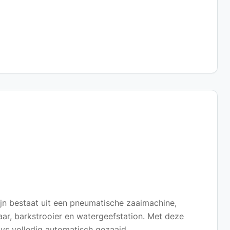
jn bestaat uit een pneumatische zaaimachine,
laar, barkstrooier en watergeefstation. Met deze
ays volledig automatisch gezaaid.